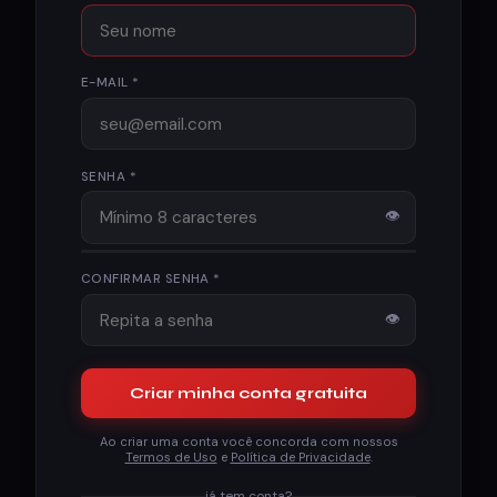
E-MAIL *
SENHA *
👁
CONFIRMAR SENHA *
👁
Criar minha conta gratuita
Ao criar uma conta você concorda com nossos
Termos de Uso
e
Política de Privacidade
.
já tem conta?