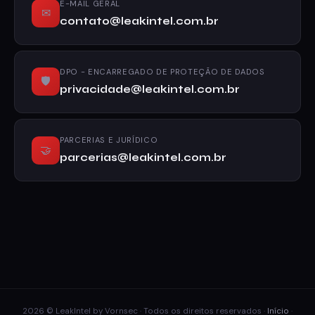
E-MAIL GERAL
✉
contato@leakintel.com.br
DPO - ENCARREGADO DE PROTEÇÃO DE DADOS
🛡
privacidade@leakintel.com.br
PARCERIAS E JURÍDICO
🤝
parcerias@leakintel.com.br
2026 © LeakIntel by Vornsec · Todos os direitos reservados ·
Início
·