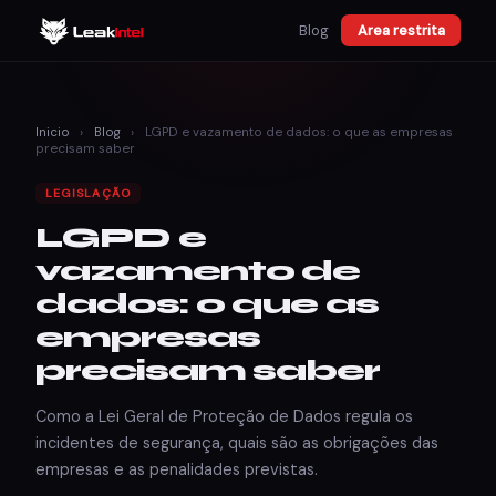
Blog
Area restrita
Inicio
›
Blog
›
LGPD e vazamento de dados: o que as empresas
precisam saber
LEGISLAÇÃO
LGPD e
vazamento de
dados: o que as
empresas
precisam saber
Como a Lei Geral de Proteção de Dados regula os
incidentes de segurança, quais são as obrigações das
empresas e as penalidades previstas.