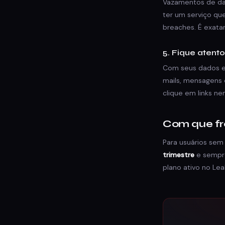
Vazamentos de dad
ter um serviço q
breaches. É exata
5. Fique atent
Com seus dados e
mails, mensagens 
clique em links ne
Com que fr
Para usuários sem
trimestre
e sempre
plano ativo no Le