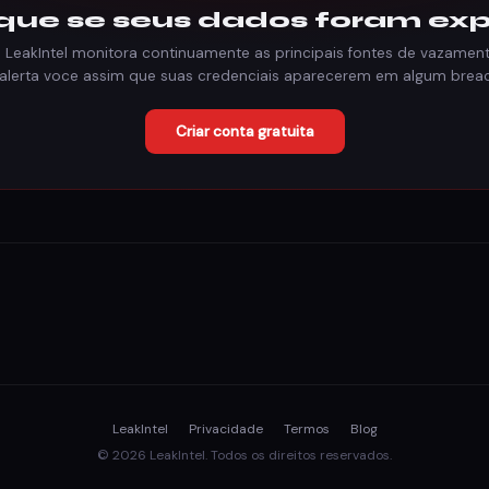
ique se seus dados foram ex
 LeakIntel monitora continuamente as principais fontes de vazamen
 alerta voce assim que suas credenciais aparecerem em algum breac
Criar conta gratuita
LeakIntel
Privacidade
Termos
Blog
© 2026 LeakIntel. Todos os direitos reservados.