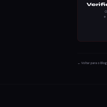
Verif
O
e
← Voltar para o Blog