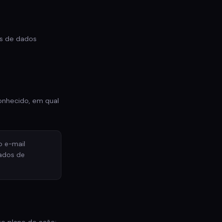
es de dados
onhecido, em qual
o e-mail
dados de