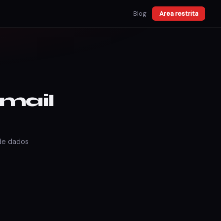
Blog
Area restrita
-mail
 de dados