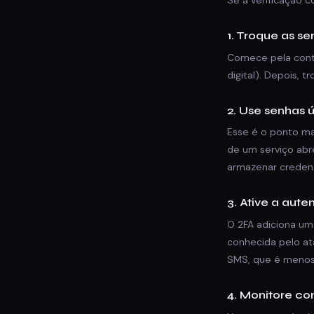
Se a verificação 
1. Troque as s
Comece pela conta 
digital). Depois,
2. Use senhas 
Esse é o ponto m
de um serviço abr
armazenar credenci
3. Ative a aute
O 2FA adiciona um
conhecida pelo ata
SMS, que é menos
4. Monitore c