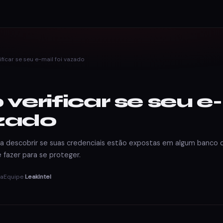
icar se seu e-mail foi vazado
erificar se seu e
azado
ra descobrir se suas credenciais estão expostas em algum banco
fazer para se proteger.
ra
Equipe
LeakIntel