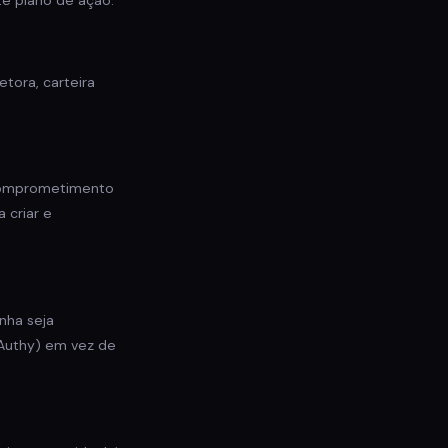
te plano de ação:
tora, carteira
 comprometimento
 criar e
nha seja
 Authy) em vez de