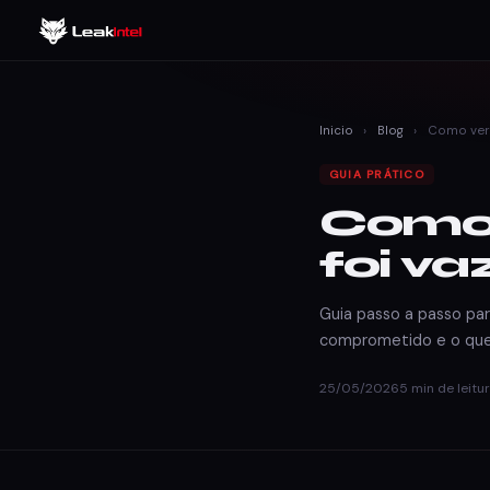
Inicio
›
Blog
›
Como verif
GUIA PRÁTICO
Como v
foi v
Guia passo a passo pa
comprometido e o que 
25/05/2026
5 min de leitu