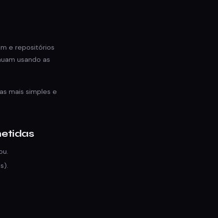
am e repositórios
inuam usando as
as mais simples e
metidas
ou.
s).