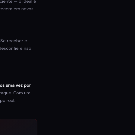
iente — o ideal é
parecem em novos
 Se receber e-
desconfie e não
os uma vez por
ataque. Com um
po real.