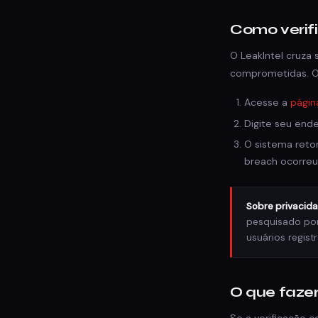
Como verifi
O LeakIntel cruza
comprometidas. O
Acesse a
página
Digite seu end
O sistema reto
breach ocorreu
Sobre privacida
pesquisado por 
usuários regist
O que faze