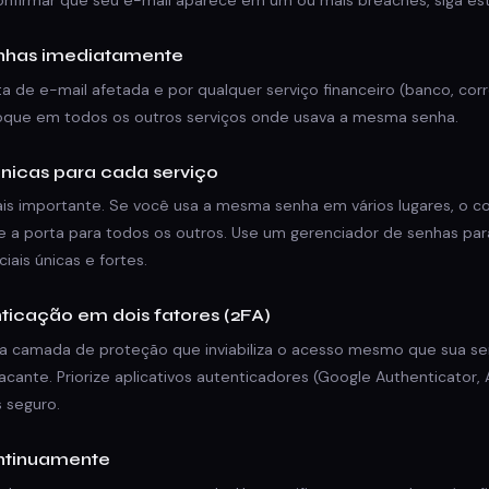
confirmar que seu e-mail aparece em um ou mais breaches, siga es
enhas imediatamente
de e-mail afetada e por qualquer serviço financeiro (banco, corre
 troque em todos os outros serviços onde usava a mesma senha.
únicas para cada serviço
ais importante. Se você usa a mesma senha em vários lugares, o
e a porta para todos os outros. Use um gerenciador de senhas para
ais únicas e fortes.
nticação em dois fatores (2FA)
a camada de proteção que inviabiliza o acesso mesmo que sua se
cante. Priorize aplicativos autenticadores (Google Authenticator,
 seguro.
ontinuamente